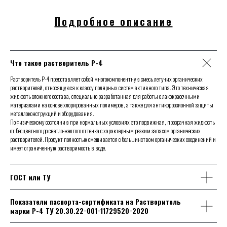
Подробное описание
Что такое растворитель Р-4
Растворитель Р-4 представляет собой многокомпонентную смесь летучих органических
растворителей, относящуюся к классу полярных систем активного типа. Это техническая
жидкость сложного состава, специально разработанная для работы с лакокрасочными
материалами на основе хлорированных полимеров, а также для антикоррозионной защиты
металлоконструкций и оборудования.
По физическому состоянию при нормальных условиях это подвижная, прозрачная жидкость
от бесцветного до светло-желтого оттенка с характерным резким запахом органических
растворителей. Продукт полностью смешивается с большинством органических соединений и
имеет ограниченную растворимость в воде.
ГОСТ или ТУ
Показатели паспорта-сертификата на Растворитель
марки Р-4 ТУ 20.30.22−001−11729520−2020