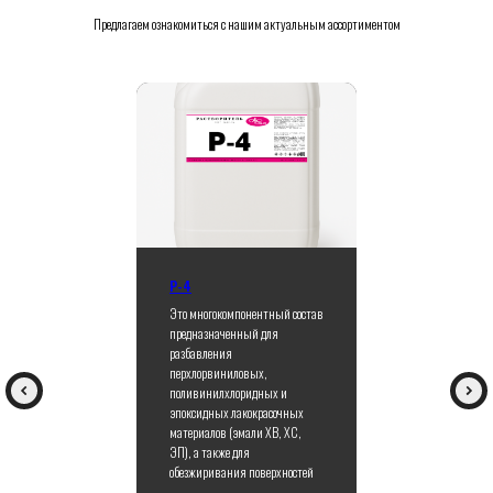
Предлагаем ознакомиться с нашим актуальным ассортиментом
Р-4
Это многокомпонентный состав
предназначенный для
разбавления
перхлорвиниловых,
поливинилхлоридных и
эпоксидных лакокрасочных
материалов (эмали ХВ, ХС,
ЭП), а также для
обезжиривания поверхностей