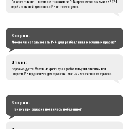
Основное отличие — в компонентном составе. Р-4А применяется для эмали ХВ-124
серой и защитной, для которых Р-4 не рекомендуется.
Вопрос:
Можно ли использовать Р-4 для разбавления масляных красок?
Ответ:
Не рекомендуется. Масляные краски лучше разбавлять уайт-спиритом или
нефрасом. Р-4 предназначен для перхлорвиниловых и эпоксидных материалов.
Вопрос:
Почему при окраске появилось побеление?