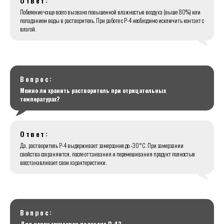
Ответ:
Побеление чаще всего вызвано повышенной влажностью воздуха (выше 80%) или
попаданием воды в растворитель. При работе с Р-4 необходимо исключить контакт с
влагой.
Вопрос:
Можно ли хранить растворитель при отрицательных
температурах?
Ответ:
Да, растворитель Р-4 выдерживает замерзание до -30°C. При замерзании
свойства сохраняются, после оттаивания и перемешивания продукт полностью
восстанавливает свои характеристики.
Вопрос:
Для каких грунтовок подходит Р-4?