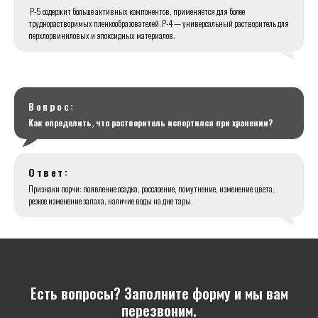
Р-5 содержит больше активных компонентов, применяется для более
труднорастворимых пленкообразователей. Р-4 — универсальный растворитель для
перхлорвиниловых и эпоксидных материалов.
Вопрос:
Как определить, что растворитель испортился при хранении?
Ответ:
Признаки порчи: появление осадка, расслоение, помутнение, изменение цвета,
резкое изменение запаха, наличие воды на дне тары.
Есть вопросы? Заполните форму и мы вам
перезвоним.