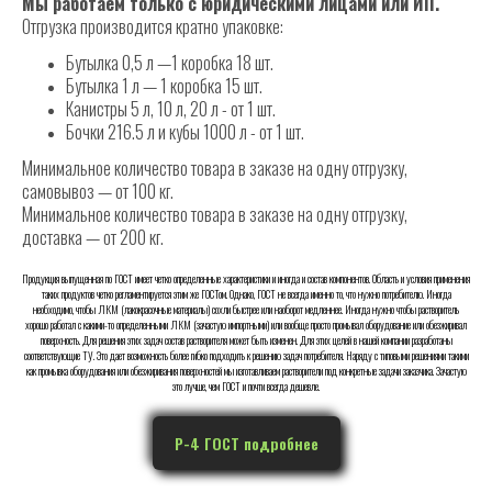
Мы работаем только с юридическими лицами или ИП.
Отгрузка производится кратно упаковке:
Бутылка 0,5 л —1 коробка 18 шт.
Бутылка 1 л — 1 коробка 15 шт.
Канистры 5 л, 10 л, 20 л - от 1 шт.
Бочки 216.5 л и кубы 1000 л - от 1 шт.
Минимальное количество товара в заказе на одну отгрузку,
самовывоз — от 100 кг.
Минимальное количество товара в заказе на одну отгрузку,
доставка — от 200 кг.
Продукция выпущенная по ГОСТ имеет четко определенные характеристики и иногда и состав компонентов. Область и условия применения
таких продуктов четко регламентируется этим же ГОСТом. Однако, ГОСТ не всегда именно то, что нужно потребителю. Иногда
необходимо, чтобы ЛКМ (лакокрасочные материалы) сохли быстрее или наоборот медленнее. Иногда нужно чтобы растворитель
хорошо работал с какими-то определенными ЛКМ (зачастую импортными) или вообще просто промывал оборудование или обезжиривал
поверхность. Для решения этих задач состав растворителя может быть изменен. Для этих целей в нашей компании разработаны
соответствующие ТУ. Это дает возможность более гибко подходить к решению задач потребителя. Наряду с типовыми решениями такими
как промывка оборудования или обезжиривания поверхностей мы изготавливаем растворители под конкретные задачи заказчика. Зачастую
это лучше, чем ГОСТ и почти всегда дешевле.
Р-4 ГОСТ подробнее