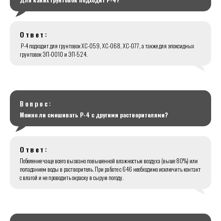
Ответ:
Р-4 подходит для грунтовок ХС-059, ХС-068, ХС-077, а также для эпоксидных
грунтовок ЭП-0010 и ЭП-524.
Вопрос:
Можно ли смешивать Р-4 с другими растворителями?
Ответ:
Побеление чаще всего вызвано повышенной влажностью воздуха (выше 80%) или
попаданием воды в растворитель. При работе с 646 необходимо исключить контакт
с влагой и не проводить окраску в сырую погоду.