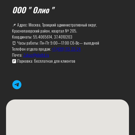
ООО " Олио "
📌 Адрес: Москва, Троицкий административный округ,
Краснопахорский район, квартал № 205.
Координаты: 55.4065614, 37.4010203
⏰ Часы работы: Пн-Пт 9:00—17:00 Сб-Вс— выходной
Телефон отдела продаж:
+7 (499) 113-33-24
Почта:
Zakaz@olioltd.ru
🅿️ Парковка: бесплатная для клиентов