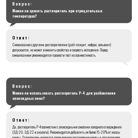
Вопрос:
Можно ли хранить растворитель при отрицательных
температурах?
Ответ:
Смешивание с другими растворителями (уайт-спирит, нефрас, сольвент)
допускается, но может изменить свойства и скорость испарения. Перед
смешиванием рекомендуется провести тест на совместимость.
Вопрос:
Можно ли использовать растворитель Р-4 для разбавления
эпоксидных смол?
Ответ:
Да, растворитель Р-4 совместим с эпоксидными смолами холодного отверждения
(ЭД-20, ЭД-22 и аналоги). Рекомендуется добавлять не более 15-20% от массы
смолы. Отвердитель вводится после полного растворения смолы в растворителе.